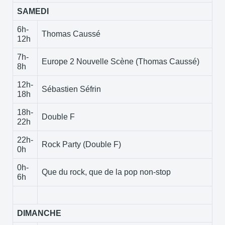
SAMEDI
6h-
Thomas Caussé
12h
7h-
Europe 2 Nouvelle Scène (Thomas Caussé)
8h
12h-
Sébastien Séfrin
18h
18h-
Double F
22h
22h-
Rock Party (Double F)
0h
0h-
Que du rock, que de la pop non-stop
6h
DIMANCHE