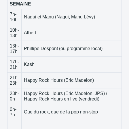
SEMAINE
7h-
Nagui et Manu (Nagui, Manu Lévy)
10h
10h-
Albert
13h
13h-
Phillipe Despont (ou programme local)
17h
17h-
Kash
21h
21h-
Happy Rock Hours (Eric Madelon)
23h
23h-
Happy Rock Hours (Eric Madelon, JPS) /
0h
Happy Rock Hours en live (vendredi)
0h-
Que du rock, que de la pop non-stop
7h