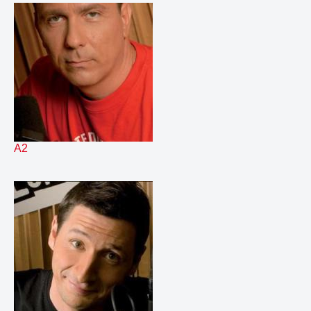
235.
Top H Red Hot
00:26
236.
Top H semaine Linkin Park
00:24
237.
Corinne
00:14
238.
Francois
00:15
239.
Frederic
00:15
240.
Gerard
00:14
241.
Jose
00:14
242.
Nicolas
00:13
243.
Philippe
00:17
A2
244.
accueilE2newWave80
00:07
245.
accueilE2nouvelleScene
00:08
246.
accueilE2rockAlternative
00:09
247.
accueilE2rockClassics70
00:08
248.
accueilE2rockUK80
00:08
249.
accueilE2rockUS80
00:12
250.
bed meteo
00:29
251.
decroete
00:02
252.
departCyrilM
02:09
253.
liner10
00:08