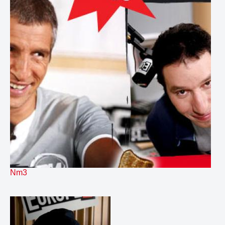
196.
relancelad
00:18
197.
relancemeal
00:16
198.
relanceoum
00:16
199.
sept 17h
02:30
200.
sept 6h30 et 9h30 nappe 20s
03:01
201.
sept 6h30 et 9h30 nappe
03:01
202.
sept 7h et 8h
03:31
203.
sept 7h30 et 8h30
02:30
204.
sept 9h nappe 20s
03:00
205.
sept Top H decro
00:05
206.
sept blognotes court
01:00
207.
sept nappe 9h
03:00
208.
siri
00:07
209.
Course instru
02:26
210.
Course
01:01
Nm3
211.
Damier instru
02:14
212.
Damier
01:00
213.
Dernière de Chrystelle Bossu
06:27
214.
Fable instru
02:17