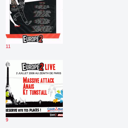
332.
Virgin PrincesseJade
00:44
333.
Virgin Reims James
00:25
334.
Virgin Remi Jounin 86
00:46
335.
Virgin Sabine
00:15
336.
Virgin Sandrine
00:22
337.
Virgin Vendée ludoviclejeune
00:19
338.
Virgin Zelani
00:39
11
339.
Virgule LP
00:08
340.
Virgin solde chez E2
00:24
341.
ba
00:13
342.
e2devientvirgin
00:04
343.
jingle 1319 Europe 2 Rock Alternative 2006 Jingle 1
00:08
344.
jingle 1320 Europe 2 Rock Classics 2006 Jingle 1
00:09
345.
kash
00:04
346.
liner 1 sem CALI habillé
00:09
347.
liner 1 sem CALI modif
00:09
348.
liner 2 sem CALI habillé
00:15
349.
liner 2 sem CALI modif 2
00:07
9
350.
liner 3 sem CALI
00:09
351.
liner 3 sem CALI habillé
00:12