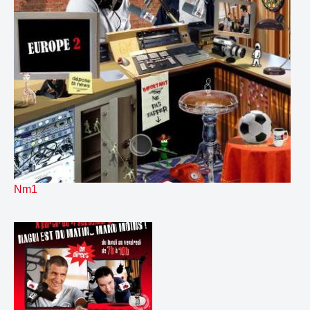
157.
naguimanusms
00:13
158.
oumcourt
00:08
159.
promo arthur
00:45
160.
promonaguimanu
00:36
161.
raccroAstroremix
00:10
162.
raccroClassic
00:14
163.
raccroClearremix
00:10
164.
raccroControlremix
00:09
165.
raccroCrownremix
00:09
166.
raccroDriveremix
00:12
167.
raccroGasp
00:10
168.
raccroGloria
00:10
Nm1
169.
raccroHeavyremix
00:10
170.
raccroIpod
00:13
171.
raccroNano
00:10
172.
raccroSaveremix
00:11
173.
raccroSchuffle
00:10
174.
raccroScreamremix
00:12
175.
raccroShineremix
00:08