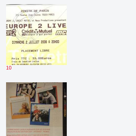
352.
madelon311207
00:45
353.
naguivirgule
00:02
354.
nouvelle scene
00:14
355.
promonouvellescene (1)
00:41
356.
taratata
00:30
357.
top630
00:14
358.
tophdecro
00:14
359.
tophe2live
00:24
360.
tophlinkin
00:26
10
361.
virgin hrhfinal
00:50
362.
virgin
03:31