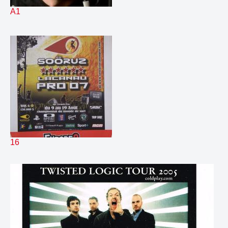
254.
liner11
00:08
A1
255.
liner12
00:06
256.
liner1b
00:10
257.
liner2
00:08
258.
liner3
00:09
259.
liner4b
00:10
260.
liner5
00:09
261.
liner6
00:10
262.
liner7
00:08
263.
liner8
00:07
264.
liner9
00:07
265.
linerE2a
00:02
16
266.
linerE2b
00:02
267.
linerE2c
00:04
268.
linerE2d
00:04
269.
linerE2e
00:03
270.
meteo
00:36
271.
musilacakash
00:14
272.
nouveau Ayo titre Pop
00:08
273.
nouveau avril Lavigne titre rock
00:09