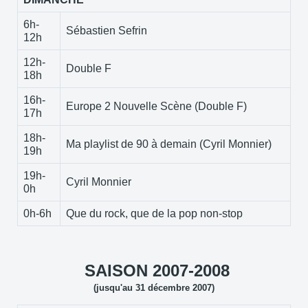
6h-
Sébastien Sefrin
12h
12h-
Double F
18h
16h-
Europe 2 Nouvelle Scène (Double F)
17h
18h-
Ma playlist de 90 à demain (Cyril Monnier)
19h
19h-
Cyril Monnier
0h
0h-6h
Que du rock, que de la pop non-stop
SAISON 2007-2008
(jusqu'au 31 décembre 2007)