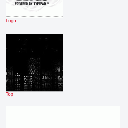
60.
Bold
00:19
61.
Cater
00:15
62.
Dip
00:19
Logo
63.
Ease
00:19
64.
Fare
00:18
65.
Friz
00:21
66.
Gash
00:16
67.
Halo
00:17
68.
Iris
00:14
69.
Jun
00:16
70.
Kart
00:18
71.
Lad
00:20
72.
Meal
00:16
73.
Oum
00:17
Top
74.
Semaine Placebo Liner 2
00:13
75.
abatecourt
00:08
76.
avrRHCP Promo PREMIUM
00:14
77.
bedBIG
02:13
78.
bedJUNK
02:10