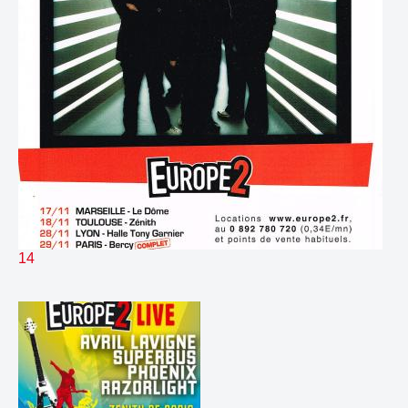
274.
relanceCorinne
00:07
275.
relanceFrancois
00:09
276.
relanceFrederic
00:10
277.
relanceGerard
00:07
278.
relanceJose
00:09
279.
relanceNicolas
00:07
280.
relancePhilippe
00:10
281.
Bed Nagui
00:21
282.
Bug h30
00:34
283.
Cassage Kash pour Arthur
00:28
284.
Demain Europe2 Devient Virgin Radio
00:04
285.
Dernière Chrystelle Bossu Ragis
02:52
14
286.
E2 Live 6 Top H journee
00:21
287.
EXTRAIT! 181207 10h Albert
59:26
288.
EXTRAIT! 181207 19h Kash
01:05:11
289.
EXTRAIT! 231207 13h Despont
01:39:23
290.
EXTRAIT! 231207 18h DoubleF
01:45:27
291.
EXTRAIT! 261207 21h Madelon
57:47
292.
Fou rire Kash
01:18