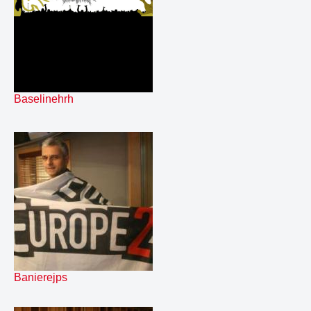
98.
bedoff
01:00
99.
bedomo
02:15
100.
bedomoe2
02:15
101.
bedpanda
02:18
102.
bedpandae2
02:19
103.
bedpuma
02:07
104.
bedpumae2
02:08
Baselinehrh
105.
bedscreen
00:59
106.
bedskip
02:10
107.
bedskipe2
02:11
108.
bedteca
01:00
109.
bedvizir
02:19
110.
bedvizire2
02:20
111.
bestof donda
02:20
112.
boldcourt
00:06
113.
catercourt
00:05
114.
crock
00:06
115.
depler stockremix
00:06
Banierejps
116.
dipcourt
00:08
117.
easecourt
00:06