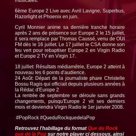
musicales.
6ème Europe 2 Live avec Avril Lavigne, Superbus,
Razorlight et Phoenix en juin.
Cyril Monnier anime sa dernière tranche horaire
après 2 ans de présence sur Europe 2 le 15 juillet,
il sera remplace par Thomas Caussé, venu de OUI
FM dès le 16 juillet. Le 17 juillet le CSA donne son
feu vert pour rebaptiser Europe 2 en Virgin Radio
et Europe 2 TV en Virgin 17.
18 juillet: Résultats médiamétrie, Europe 2 atteint à
nouveau les 6 points d'audience.
24 Août: Départ de la journaliste phare Christelle
Bossu Ragis qui officiait depuis plusieurs années à
la Rédac d'Europe 2
La rentrée de septembre se déroule sans grands
changements, puisqu'Europe 2 vit ses derniers
mois et deviendra Virgin Radio le 1er janvier 2008.
#PopRock #QueduRockquedelaPop
Retrouvez l'habillage du format
Que du Rock
que de la Pop
sur notre player ci dessous, ainsi