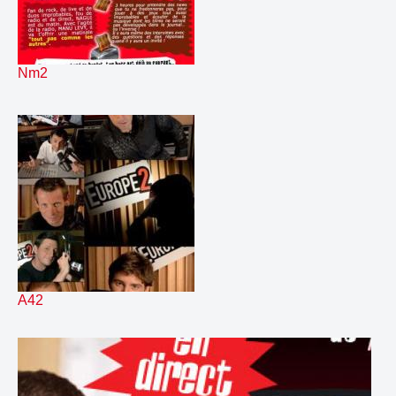
176.
raccroStupid
00:13
177.
raccroTaste
00:12
178.
raccroVidéo
00:10
179.
raccroYoji
00:10
Nm2
180.
rama gaspremix
00:06
181.
relance 1 semaine RHCP
00:18
182.
relance 2 semaine RHCP
00:14
183.
relance 3 semaine RHCP
00:12
184.
relanceabate
00:17
185.
relancebold
00:19
186.
relancecater
00:15
187.
relancedip
00:19
188.
relanceease
00:19
189.
relancefare
00:18
190.
relancefriz
00:18
A42
191.
relancegash
00:16
192.
relancehalo
00:17
193.
relanceiris
00:14
194.
relancejun
00:16
195.
relancekart
00:18