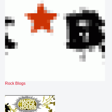
79.
bedOFF
02:09
80.
bedSCREEN
02:09
81.
bedTECA
02:09
82.
bedadada
02:20
83.
bedadadae2
02:21
84.
bedariel
02:11
85.
bedariele2
02:11
86.
bedbig
01:01
87.
bedfelce
02:18
88.
bedfelcee2
02:19
89.
bedjavel
02:16
90.
bedjavele2
02:16
91.
bedjunk
01:02
92.
bedkine
02:14
Rock Blogs
93.
bedkinee2
02:15
94.
bedlama
02:11
95.
bedlamae2
02:12
96.
bedneba
02:10
97.
bednebae2
02:11