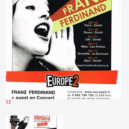
313.
Top H Ledzep
00:15
314.
Top Nagui Virgin
00:14
315.
Virgin 2min du peuple
00:31
316.
Virgin AFC J TERENCE
00:30
317.
Virgin AFC MattBardin
00:35
318.
Virgin BatailleFontaine
00:30
319.
Virgin BossuRagis
00:21
320.
Virgin BriceGlawdys
00:29
321.
Virgin BrunoDubois
00:37
322.
Virgin Catherine Nullans
00:39
323.
Virgin Cynthia
00:26
324.
Virgin Dussart
00:23
325.
Virgin Joubert
00:24
326.
Virgin Laffont
00:37
327.
Virgin Lelievre
00:28
12
328.
Virgin Lille Lutcz
00:31
329.
Virgin Loic
00:21
330.
Virgin Miss Nathalie
00:23
331.
Virgin PatAngeli
00:33