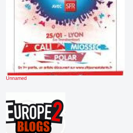
40.
Status remix
00:10
41.
Stone remix
00:11
42.
Stupid remix
00:14
43.
Suffle remix
00:12
44.
Suffle
00:12
45.
Sweep Nagui est du matin...Manu moins ! 2512
00:04
46.
TOP H REGIONAL AFC
00:17
47.
TOP H Rock Pop
00:15
48.
Taste remix
00:14
49.
Top H RockPop
00:23
50.
Top H court
00:16
Unnamed
51.
Top H long
00:25
52.
V pour Vendetta (Liner)
00:20
53.
V pour Vendetta (bed)
01:21
54.
Video
00:12
55.
Vidéo remix
00:12
56.
Virgule Nagui est du matin...Manu moins ! 2513
00:03
57.
Virgule Nagui et Manu 2465
00:02
58.
Yoji remix
00:12
59.
Abate
00:17