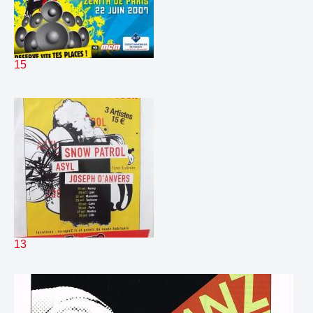
293.
Instrus Court
02:15
294.
Liner Journee Domino
00:11
295.
Liner Juin 06 A
00:04
296.
Liner Juin 06 B
00:04
15
297.
Liner Juin 06 C
00:05
298.
Liner Juin 06 D
00:06
299.
Liner Juin 06 E
00:04
300.
Liner Juin 06 F
00:06
301.
Liner Les Experts
00:12
302.
Medley E2 2006
01:22
303.
Mort Europe 2 finale
05:48
304.
Nagui Allusion Virgin 1
00:30
305.
Nagui Allusion Virgin 2
00:42
306.
NaguiManuMielPop
02:59
307.
NaguiManuPinçon
01:29
13
308.
NaguiManuSardou10h
00:04
309.
Promo nouvelle scene
00:41
310.
Pub Bug Nagui
01:11
311.
RadioArthur LA VIE
00:17
312.
Top H Ledzep + cage
00:28