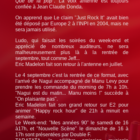
Que de la pop".
La voix antenne est toujours
confiée à Jean Claude Donda.
On apprend que Le claim "Just Rock It" avait bien
été déposé par Europe 2 à l'INPI en 2004, mais ne
sera jamais utilisé.
Ludo, qui faisait les soirées du week-end et
apprécié de nombreux auditeurs, ne sera
malheureusement plus là à la rentrée de
septembre, tout comme Jeff...
Eric Madelon fait son retour à l'antenne en juillet.
Le 4 septembre c'est la rentrée de ce format, avec
l'arrivé de Nagui accompagné de Manu Levy pour
prendre les commande du morning de 7h a 10h.
"Nagui est du matin... Manu moins !" succède à
"On plaisante pas".
Eric Madelon fait son grand retour sur E2 pour
animer "Happy rock hour" de 21h à minuit en
semaine.
Le Week-end: "Mes années 90" le samedi de 16
à17h, et "Nouvelle Scène" le dimanche de 16 à
17h sont présentées par Double F.