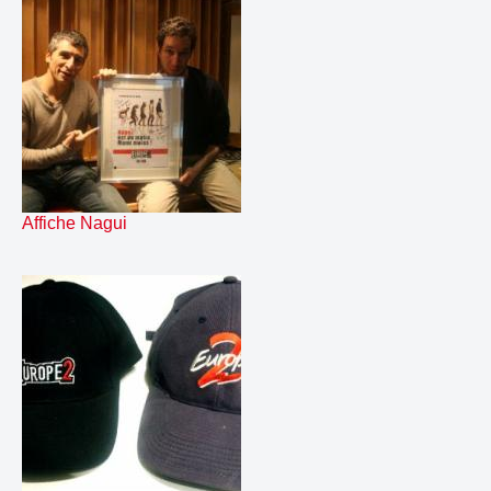
118.
erco ipodremix
00:06
119.
farecourt
00:08
120.
fret gloriaremix
00:06
121.
gashcourt
00:05
122.
generik nagui est du matin
01:19
123.
hoyti shine2remix
00:06
124.
instru 1 + liner red hot
01:27
125.
instru 3 + liner RHCP
01:06
126.
iriscourt
00:04
Affiche Nagui
127.
janCHATEAU AMBULANT
00:12
128.
janRed Hot à Los Angeles Aujourd'hui 31012006 Liner 1
00:15
129.
janRed Hot à Los Angeles Aujourd'hui 31012006 Liner 2
00:17
130.
janRed Hot à Los Angeles Demain 30012006 Liner 1
00:15
131.
janRed Hot à Los Angeles Demain 30012006 Liner 2
00:18
132.
juncourt
00:05
133.
kartcourt
00:05
134.
la
00:08
135.
ladcourt
00:06
136.
liner All American Reject
00:12