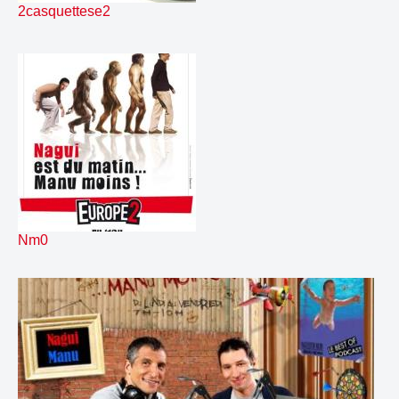
137.
liner E2Ctour Bauer
00:11
2casquettese2
138.
liner E2Ctour Blankass
00:10
139.
liner hab 1 semaine PLACEBO
00:15
140.
liner hab 2 semaine PLACEBO
00:13
141.
liner nouveaute ORSON
00:11
142.
liner1ticket
00:15
143.
linerQUE DU ROCK
00:13
144.
linerpoprock1
00:05
145.
linerpoprock10
00:05
146.
linerpoprock2
00:05
147.
linerpoprock3
00:05
148.
linerpoprock4
00:05
Nm0
149.
linerpoprock5
00:05
150.
linerpoprock6
00:04
151.
linerpoprock7
00:04
152.
linerpoprock8
00:04
153.
linerpoprock9
00:04
154.
maiLiner Pop Rock Top H
00:04
155.
mealcourt
00:05
156.
mixe2maxx2
01:04