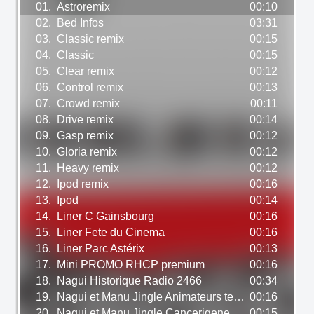
01.
Astroremix
00:10
02.
Bed Infos
03:31
03.
Classic remix
00:15
04.
Classic
00:15
05.
Clear remix
00:12
06.
Control remix
00:13
07.
Crowd remix
00:11
08.
Drive remix
00:14
09.
Gasp remix
00:12
10.
Gloria remix
00:12
11.
Heavy remix
00:12
12.
Ipod remix
00:16
13.
Ipod
00:14
14.
Liner C Gainsbourg
00:16
15.
Liner Fete du Cinema
00:16
16.
Liner Parc Astérix
00:13
17.
Mini PROMO RHCP premium
00:16
18.
Nagui Historique Radio 2466
00:34
19.
Nagui et Manu Jingle Animateurs tele 2225
00:16
20.
Nagui et Manu Jingle Cancerigene 2217
00:15