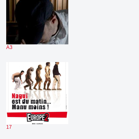
215.
Fable
01:00
216.
Liner jeu Linkin Park
00:18
217.
Meteo
00:36
218.
Nagui Jingle SMS 3656
00:13
219.
Nagui et Manu Jingle Breaking News 3428
00:02
220.
Nagui et Manu Jingle Deux beaux gosses a la radio 3426
00:14
221.
Nagui et Manu Jingle Deux rois du sexe a la radio 3429
00:20
A3
222.
Nagui et Manu Jingle Y a quelqu un au standard 3427
00:01
223.
Navire instru
01:58
224.
Navire
00:59
225.
New Top H Led Zep
00:33
226.
Niche instru
02:21
227.
Niche
01:00
228.
Promo Nouvelle Scene 3405
00:41
229.
Regie instru
02:20
230.
Regie
01:00
231.
Top H Linkin Park
00:26
232.
Top H Muse 12 01 amplifie
00:25
17
233.
Top H Muse 12 01
00:25
234.
Top H Muse 12janvier
00:25