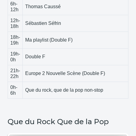
6h-
Thomas Caussé
12h
12h-
Sébastien Séfrin
18h
18h-
Ma playlist (Double F)
19h
19h-
Double F
0h
21h-
Europe 2 Nouvelle Scène (Double F)
22h
0h-
Que du rock, que de la pop non-stop
6h
Que du Rock Que de la Pop