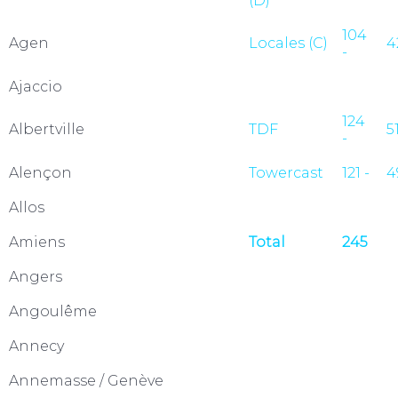
(D)
104
Agen
Locales (C)
4
-
Ajaccio
124
Albertville
TDF
5
-
Alençon
Towercast
121 -
4
Allos
Amiens
Total
245
Angers
Angoulême
Annecy
Annemasse / Genève