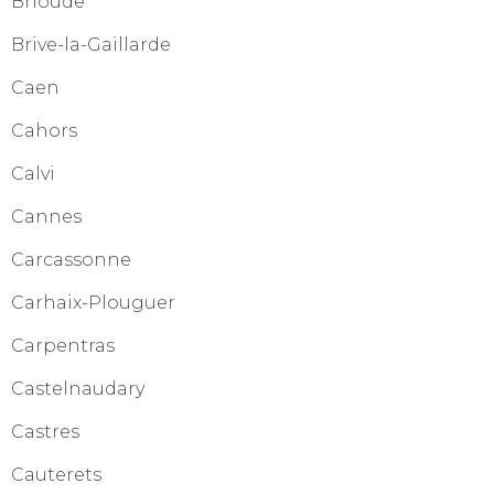
Brioude
Brive-la-Gaillarde
Caen
Cahors
Calvi
Cannes
Carcassonne
Carhaix-Plouguer
Carpentras
Castelnaudary
Castres
Cauterets