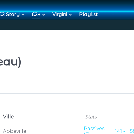
E2 Story
E2+
Virgini
Playlist
eau)
Ville
Stats
Passives
Abbeville
141 -
5