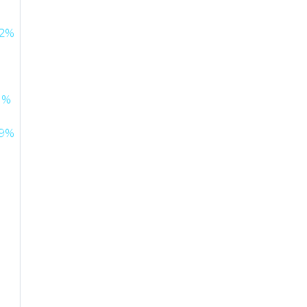
2%
1%
9%